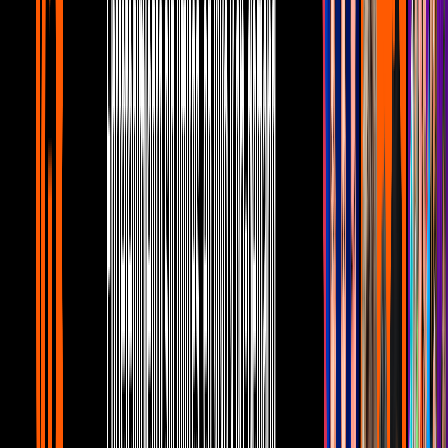
Canal U
6:25
Natalia Téllez revela TODO sobre su
papá y mamá
Canal U
7:23
Paco Stanley: Así se enteraron los
famosos de su partida y cómo lo
recuerdan
Canal U